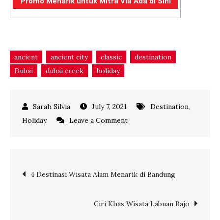
Promo Menarik untuk Mitra Via Ada di Sini
ancient
ancient city
classic
destination
Dubai
dubai creek
holiday
July 7, 2021
Destination
,
on
Holiday
Leave a Comment
Menyusuri
Dubai
Klasik
Post
4 Destinasi Wisata Alam Menarik di Bandung
di
Dubai
navigation
Creek
Ciri Khas Wisata Labuan Bajo