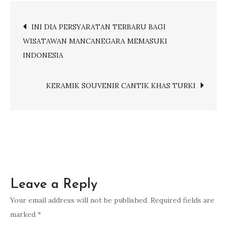
KULINER
Post
INI DIA PERSYARATAN TERBARU BAGI
LEZAT
WISATAWAN MANCANEGARA MEMASUKI
KHAS
navigation
INDONESIA
DUBAI
KERAMIK SOUVENIR CANTIK KHAS TURKI
Leave a Reply
Your email address will not be published.
Required fields are
marked
*