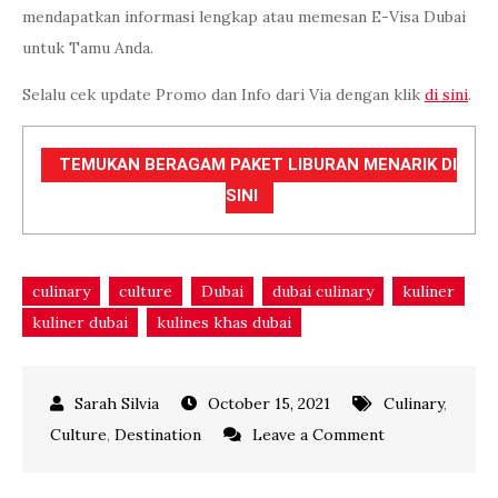
mendapatkan informasi lengkap atau memesan E-Visa Dubai
untuk Tamu Anda.
Selalu cek update Promo dan Info dari Via dengan klik
di sini
.
TEMUKAN BERAGAM PAKET LIBURAN MENARIK DI
SINI
culinary
culture
Dubai
dubai culinary
kuliner
kuliner dubai
kulines khas dubai
October 15, 2021
Culinary
,
on
Culture
,
Destination
Leave a Comment
MENGENAL
MACHBOOS