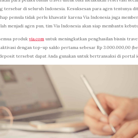
kan para pelaku bisnis travel untuk bisa melakukan reservasi sec
g tersebar di seluruh Indonesia. Kesuksesan para agen tentunya di
tahap pemula tidak perlu khawatir karena Via Indonesia juga member
elah menjadi agen pun, tim Via Indonesia akan siap membantu kebu
s semua produk
via.com
untuk meningkatkan penghasilan bisnis travel
n aktivasi dengan top-up saldo pertama sebesar Rp 3.000.000,00 (be
eposit tersebut dapat Anda gunakan untuk bertransaksi di portal id