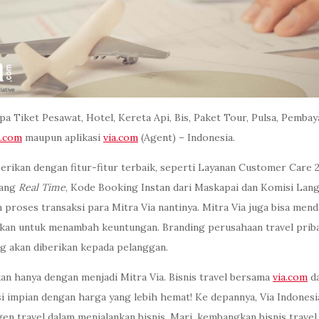
pa Tiket Pesawat, Hotel, Kereta Api, Bis, Paket Tour, Pulsa, Pemb
a.com
maupun aplikasi
via.com
(Agent) – Indonesia.
erikan dengan fitur-fitur terbaik, seperti Layanan Customer Care 
yang
Real Time
, Kode Booking Instan dari Maskapai dan Komisi Lan
 proses transaksi para Mitra Via nantinya. Mitra Via juga bisa mend
kan untuk menambah keuntungan. Branding perusahaan travel pribad
g akan diberikan kepada pelanggan.
tkan hanya dengan menjadi Mitra Via. Bisnis travel bersama
via.com
da
si impian dengan harga yang lebih hemat! Ke depannya, Via Indone
n travel dalam menjalankan bisnis. Mari, kembangkan bisnis trave