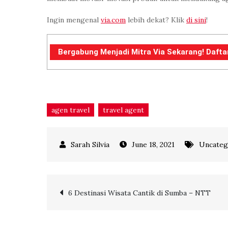
Ingin mengenal
via.com
lebih dekat? Klik
di sini
!
Bergabung Menjadi Mitra Via Sekarang! Daftar
agen travel
travel agent
June 18, 2021
Uncateg
Post
6 Destinasi Wisata Cantik di Sumba – NTT
navigation