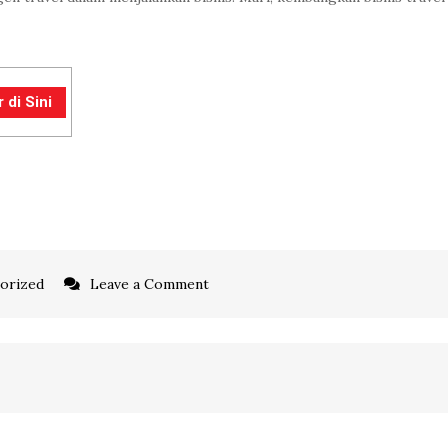
 di Sini
on
orized
Leave a Comment
Langkah
Mudah
Memulai
Bisnis
Travel