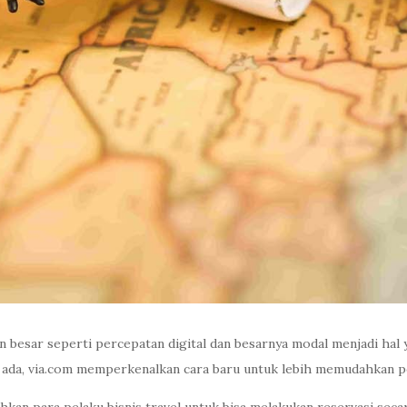
 besar seperti percepatan digital dan besarnya modal menjadi hal 
g ada, via.com memperkenalkan cara baru untuk lebih memudahkan peb