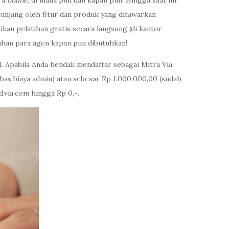
ara
online
, di mana pun dan kapan pun. Hingga saat ini,
tunjang oleh fitur dan produk yang ditawarkan
ikan pelatihan gratis secara langsung (di kantor
tuhan para agen kapan pun dibutuhkan!
. Apabila Anda hendak mendaftar sebagai Mitra Via
bas biaya admin) atau sebesar Rp 1.000.000,00 (sudah
.via.com hingga Rp 0,-.