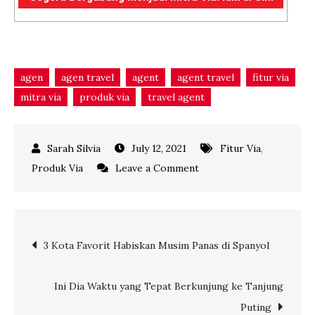
agen
agen travel
agent
agent travel
fitur via
mitra via
produk via
travel agent
July 12, 2021
Fitur Via
,
on
Produk Via
Leave a Comment
Keuntungan
Berbisnis
Paket
Post
3 Kota Favorit Habiskan Musim Panas di Spanyol
Wisata
Bersama
navigation
Via.com
Ini Dia Waktu yang Tepat Berkunjung ke Tanjung
Indonesia
Puting