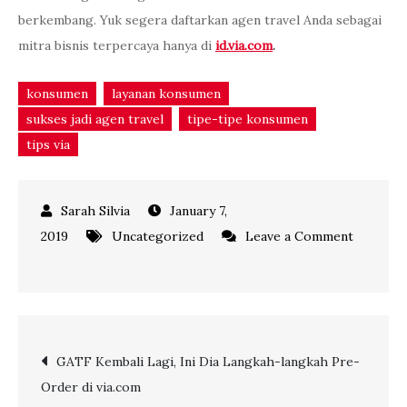
berkembang. Yuk segera daftarkan agen travel Anda sebagai
mitra bisnis terpercaya hanya di
id.via.com
.
konsumen
layanan konsumen
sukses jadi agen travel
tipe-tipe konsumen
tips via
January 7,
2019
Uncategorized
Leave a Comment
on
Kenali
Tipe
Konsumen,
Post
GATF Kembali Lagi, Ini Dia Langkah-langkah Pre-
Cara
Order di via.com
Jitu
navigation