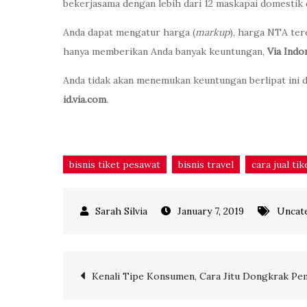
bekerjasama dengan lebih dari 12 maskapai domestik
Anda dapat mengatur harga (
markup
), harga NTA ter
hanya memberikan Anda banyak keuntungan,
Via Indo
Anda tidak akan menemukan keuntungan berlipat ini di
id.via.com
.
bisnis tiket pesawat
bisnis travel
cara jual ti
January 7, 2019
Uncat
Post
Kenali Tipe Konsumen, Cara Jitu Dongkrak Pe