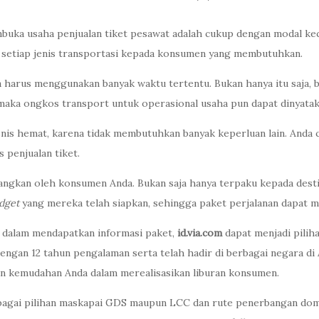
buka usaha penjualan tiket pesawat adalah cukup dengan modal kec
 setiap jenis transportasi kepada konsumen yang membutuhkan.
harus menggunakan banyak waktu tertentu. Bukan hanya itu saja, b
maka ongkos transport untuk operasional usaha pun dapat dinyatak
 bisnis hemat, karena tidak membutuhkan banyak keperluan lain. An
 penjualan tiket.
angkan oleh konsumen Anda. Bukan saja hanya terpaku kepada dest
dget
yang mereka telah siapkan, sehingga paket perjalanan dapat 
dalam mendapatkan informasi paket,
id.via.com
dapat menjadi pilih
an 12 tahun pengalaman serta telah hadir di berbagai negara di Asia
 kemudahan Anda dalam merealisasikan liburan konsumen.
agai pilihan maskapai GDS maupun LCC dan rute penerbangan dome