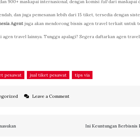
 dan 900+ maskapai internasional, dengan komisi
full
dari maskapai d
endah, dan juga pemesanan lebih dari 15 tiket, tersedia dengan sis
nesia Agent
juga akan mendorong bisnis agen travel terkait untuk 
 agen travel lainnya. Tunggu apalagi? Segera daftarkan agen trave
ket pesawat
jual tiket pesawat
tips via
on
egorized
Leave a Comment
3
Keunggulan
Berbisnis
masukan
Ini Keuntungan Berbisnis
Penjualan
Tiket