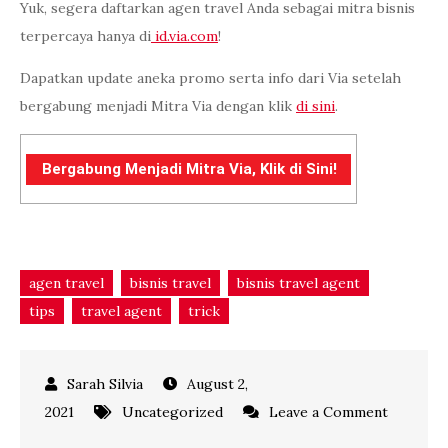
Yuk, segera daftarkan agen travel Anda sebagai mitra bisnis
terpercaya hanya di
id.via.com
!
Dapatkan update aneka promo serta info dari Via setelah
bergabung menjadi Mitra Via dengan klik
di sini
.
Bergabung Menjadi Mitra Via, Klik di Sini!
agen travel
bisnis travel
bisnis travel agent
tips
travel agent
trick
August 2,
2021
Uncategorized
Leave a Comment
on