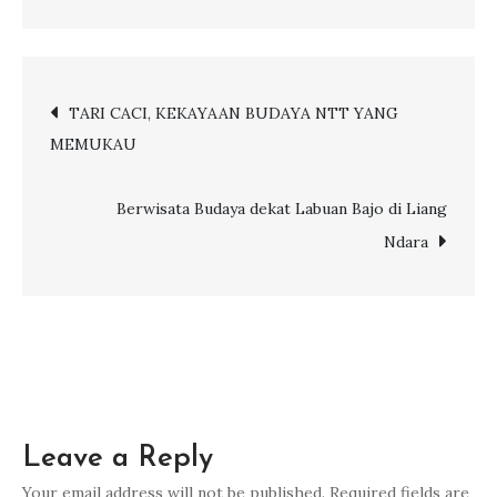
Kenali
Tipe
Konsumen,
Post
TARI CACI, KEKAYAAN BUDAYA NTT YANG
Cara
MEMUKAU
Jitu
navigation
Dongkrak
Pemasukan
Berwisata Budaya dekat Labuan Bajo di Liang
Ndara
Leave a Reply
Your email address will not be published.
Required fields are