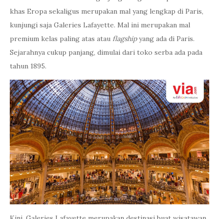
Kini, Galeries Lafayette merupakan destinasi buat wisatawan
yang ingin menemukan barang-barang
premium brand
.
Kuliner-kuliner lezat dari seluruh dunia yang disajikan
dengan mewah juga bisa ditemukan di sini. Nikmati juga
keindahan bangunannya yang benar-benar menggambarkan
kemewahan khas Eropa!