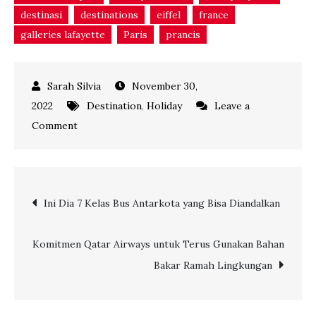
on
Comment
Kenali
5
Bangunan
Post
Ini Dia 7 Kelas Bus Antarkota yang Bisa Diandalkan
Ikonik
di
navigation
Paris
Komitmen Qatar Airways untuk Terus Gunakan Bahan
Bakar Ramah Lingkungan
Leave a Reply