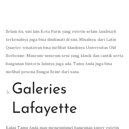
Quarter wisatawan bisa melihat klasiknya Universitas Old
Sorbonne. Museum-museum seni yang klasik dan cantik serta
bangunan historis lainnya juga ada. Tamu Anda juga bisa
melihat pesona Sungai Seine dari sana.
Galeries
Lafayette
Kalau Tamu Anda mau mengunjungi bangunan super estetis
khas Eropa sekaligus merupakan mal yang lengkap di Paris,
kunjungi saja Galeries Lafayette. Mal ini merupakan mal
premium kelas paling atas atau
flagship
yang ada di Paris.
Sejarahnya cukup panjang, dimulai dari toko serba ada pada
tahun 1895.