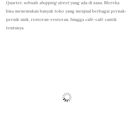
Quarter, sebuah
shopping street
yang ada di sana. Mereka
bisa menemukan banyak toko yang menjual berbagai pernak-
pernik unik, restoran-restoran, hingga café-café cantik
tentunya.
Selain itu, sisi lain Kota Paris yang estetis selain
landmark
terkenalnya juga bisa dinikmati di sini. Misalnya, dari Latin