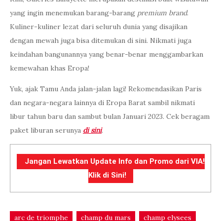
Yuk, ajak Tamu Anda jalan-jalan lagi! Rekomendasikan Paris
dan negara-negara lainnya di Eropa Barat sambil nikmati
libur tahun baru dan sambut bulan Januari 2023. Cek beragam
paket liburan serunya
di sini
.
Jangan Lewatkan Update Info dan Promo dari VIA!
Klik di Sini!
arc de triomphe
champ du mars
champ elysees
destinasi
destinations
eiffel
france
galleries lafayette
Paris
prancis
November 30,
2022
Destination
,
Holiday
Leave a