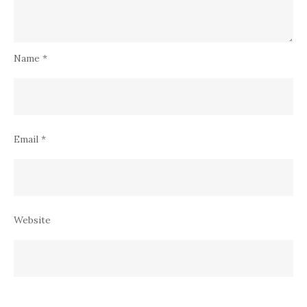
Email
*
Website
Save my name, email, and website in this browser for the
next time I comment.