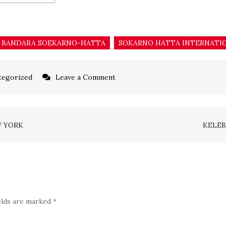
BANDARA SOEKARNO-HATTA
SOKARNO HATTA INTERNATI
on
tegorized
Leave a Comment
INFORMASI
TERBARU
PENGATURAN
W YORK
KELEB
PENUMPANG
DI
BANDARA
SOEKARNO-
HATTA
elds are marked
*