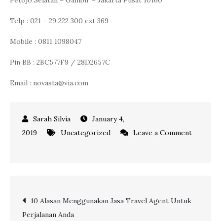
Petojo Selatan – Gambir – Jakarta Pusat 10160
Telp : 021 – 29 222 300 ext 369
Mobile : 0811 1098047
Pin BB : 2BC577F9 / 28D2657C
Email : novasta@via.com
January 4,
2019
Uncategorized
Leave a Comment
on
Ikuti
Seminar
dan
Post
10 Alasan Menggunakan Jasa Travel Agent Untuk
Training
Perjalanan Anda
dari