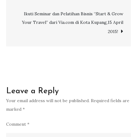
navigation
Via.com
di
Ikuti Seminar dan Pelatihan Bisnis “Start & Grow
11
Your Travel” dari Via.com di Kota Kupang,15 April
Kota
2015!
Besar
di
Indonesia
mulai
dari
April
Leave a Reply
–
Juni
Your email address will not be published.
Required fields are
2015
marked
*
Comment
*