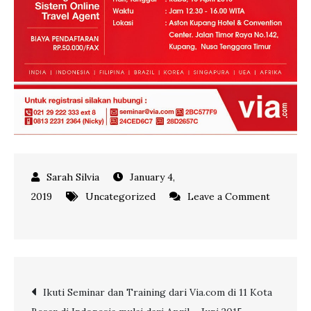
January 4,
2019
Uncategorized
Leave a Comment
on
Ikuti
Seminar
dan
Post
Ikuti Seminar dan Training dari Via.com di 11 Kota
Pelatihan