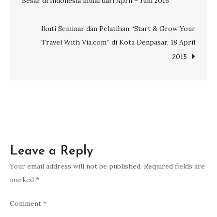
Besar di Indonesia mulai dari April – Juni 2015
Bisnis
navigation
“Start
&
Ikuti Seminar dan Pelatihan “Start & Grow Your
Grow
Travel With Via.com” di Kota Denpasar, 18 April
Your
2015
Travel”
dari
Via.com
di
Kota
Kupang,15
Leave a Reply
April
2015!
Your email address will not be published.
Required fields are
marked
*
Comment
*