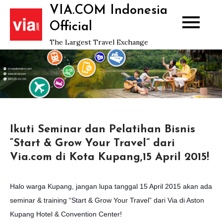
Skip
VIA.COM Indonesia
to
Official
content
The Largest Travel Exchange
Ikuti Seminar dan Pelatihan Bisnis
“Start & Grow Your Travel” dari
Via.com di Kota Kupang,15 April 2015!
Halo warga Kupang, jangan lupa tanggal 15 April 2015 akan ada
seminar & training “Start & Grow Your Travel” dari Via di Aston
Kupang Hotel & Convention Center!