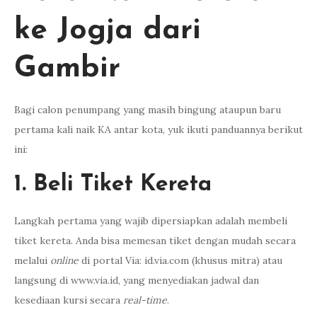
ke Jogja dari
Gambir
Bagi calon penumpang yang masih bingung ataupun baru
pertama kali naik KA antar kota, yuk ikuti panduannya berikut
ini:
1. Beli Tiket Kereta
Langkah pertama yang wajib dipersiapkan adalah membeli
tiket kereta. Anda bisa memesan tiket dengan mudah secara
melalui
online
di portal Via: id.via.com (khusus mitra) atau
langsung di www.via.id, yang menyediakan jadwal dan
kesediaan kursi secara
real-time
.