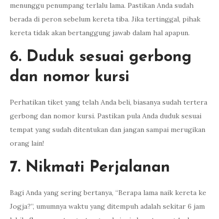
menunggu penumpang terlalu lama. Pastikan Anda sudah
berada di peron sebelum kereta tiba. Jika tertinggal, pihak
kereta tidak akan bertanggung jawab dalam hal apapun.
6. Duduk sesuai gerbong
dan nomor kursi
Perhatikan tiket yang telah Anda beli, biasanya sudah tertera
gerbong dan nomor kursi. Pastikan pula Anda duduk sesuai
tempat yang sudah ditentukan dan jangan sampai merugikan
orang lain!
7. Nikmati Perjalanan
Bagi Anda yang sering bertanya, “Berapa lama naik kereta ke
Jogja?”, umumnya waktu yang ditempuh adalah sekitar 6 jam