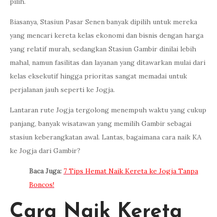
pilih.
Biasanya, Stasiun Pasar Senen banyak dipilih untuk mereka
yang mencari kereta kelas ekonomi dan bisnis dengan harga
yang relatif murah, sedangkan Stasiun Gambir dinilai lebih
mahal, namun fasilitas dan layanan yang ditawarkan mulai dari
kelas eksekutif hingga prioritas sangat memadai untuk
perjalanan jauh seperti ke Jogja.
Lantaran rute Jogja tergolong menempuh waktu yang cukup
panjang, banyak wisatawan yang memilih Gambir sebagai
stasiun keberangkatan awal. Lantas, bagaimana cara naik KA
ke Jogja dari Gambir?
Baca Juga:
7 Tips Hemat Naik Kereta ke Jogja Tanpa
Boncos!
Cara Naik Kereta