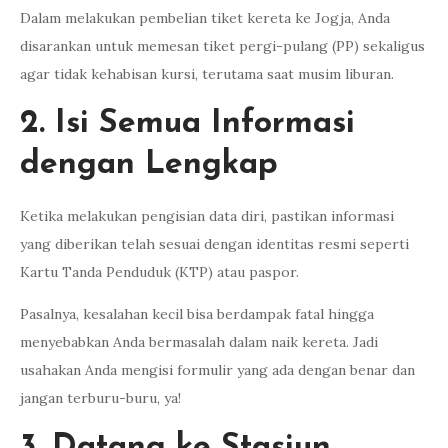
Dalam melakukan pembelian tiket kereta ke Jogja, Anda
disarankan untuk memesan tiket pergi-pulang (PP) sekaligus
agar tidak kehabisan kursi, terutama saat musim liburan.
2. Isi Semua Informasi
dengan Lengkap
Ketika melakukan pengisian data diri, pastikan informasi
yang diberikan telah sesuai dengan identitas resmi seperti
Kartu Tanda Penduduk (KTP) atau paspor.
Pasalnya, kesalahan kecil bisa berdampak fatal hingga
menyebabkan Anda bermasalah dalam naik kereta. Jadi
usahakan Anda mengisi formulir yang ada dengan benar dan
jangan terburu-buru, ya!