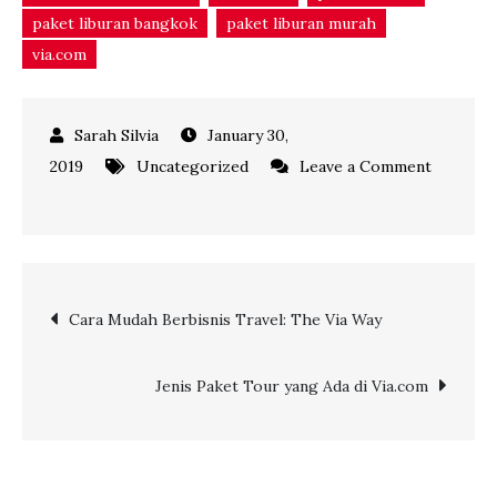
paket liburan bangkok
paket liburan murah
via.com
January 30,
2019
Uncategorized
Leave a Comment
on
Berbisnis
Paket
Wisata
Post
Cara Mudah Berbisnis Travel: The Via Way
Hemat,
Mudah
navigation
dan
Jenis Paket Tour yang Ada di Via.com
Profit
Melimpah