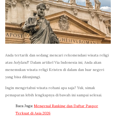
Anda tertarik dan sedang mencari rekomendasi wisata religi
atau
holyland
? Dalam artikel Via Indonesia ini, Anda akan
menemukan wisata religi Kristen di dalam dan luar negeri
yang bisa dikunjungi.
Ingin mengetahui wisata rohani apa saja? Yuk, simak
pemaparan lebih lengkapnya di bawah ini sampai selesai.
Baca Juga:
Mengenal Ranking dan Daftar Paspor
Terkuat di Asia 2026