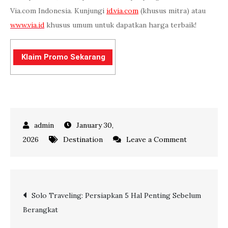
Via.com Indonesia. Kunjungi
id.via.com
(khusus mitra) atau
www.via.id
khusus umum untuk dapatkan harga terbaik!
Klaim Promo Sekarang
January 30,
on
2026
Destination
Leave a Comment
7
Wisata
Religi
Post
Solo Traveling: Persiapkan 5 Hal Penting Sebelum
Kristen
Berangkat
di
navigation
Dalam