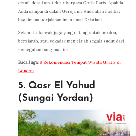
detail-detail arsitektur bergaya Gotik Paris. Apabila
Anda sampai di dalam Gereja ini, Anda akan melihat
bagaimana perjalanan iman umat Kristiani.
Selain itu, banyak juga yang datang untuk berdoa,
berziarah, atau sekadar menjelajah segala sudut dari
kemegahan bangunan ini.
Baca Juga:
9 Rekomendasi Tempat Wisata Gratis di
London
5. Qasr El Yahud
(Sungai Yordan)