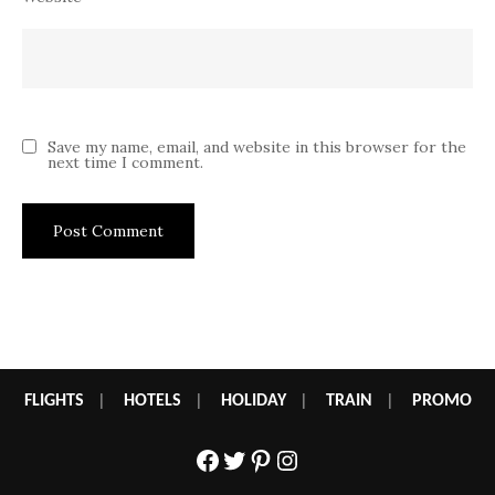
Save my name, email, and website in this browser for the
next time I comment.
FLIGHTS
|
HOTELS
|
HOLIDAY
|
TRAIN
|
PROMO
Facebook
Twitter
Pinterest
Instagram