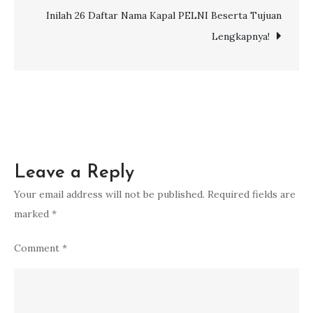
dan
Inilah 26 Daftar Nama Kapal PELNI Beserta Tujuan
Luar
Lengkapnya!
Negeri
yang
Bisa
Wisatawan
Kunjungi
Leave a Reply
Your email address will not be published.
Required fields are
marked
*
Comment
*