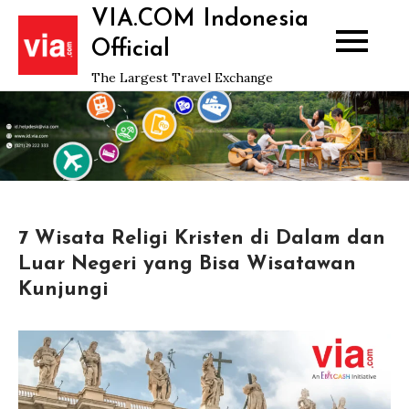
Skip
VIA.COM Indonesia
to
Official
content
The Largest Travel Exchange
7 Wisata Religi Kristen di Dalam dan
Luar Negeri yang Bisa Wisatawan
Kunjungi