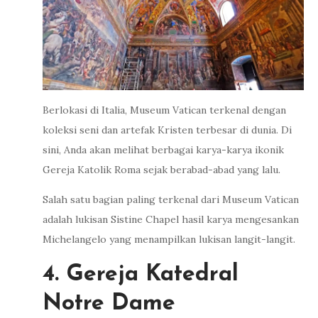
Berlokasi di Italia, Museum Vatican terkenal dengan
koleksi seni dan artefak Kristen terbesar di dunia. Di
sini, Anda akan melihat berbagai karya-karya ikonik
Gereja Katolik Roma sejak berabad-abad yang lalu.
Salah satu bagian paling terkenal dari Museum Vatican
adalah lukisan Sistine Chapel hasil karya mengesankan
Michelangelo yang menampilkan lukisan langit-langit.
4. Gereja Katedral
Notre Dame