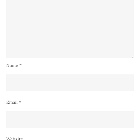
Name
*
Email
*
Website