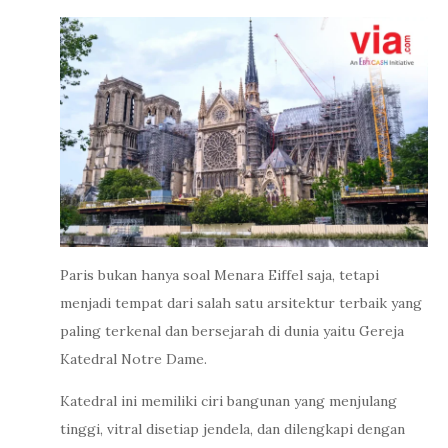
Paris bukan hanya soal Menara Eiffel saja, tetapi
menjadi tempat dari salah satu arsitektur terbaik yang
paling terkenal dan bersejarah di dunia yaitu Gereja
Katedral Notre Dame.
Katedral ini memiliki ciri bangunan yang menjulang
tinggi, vitral disetiap jendela, dan dilengkapi dengan