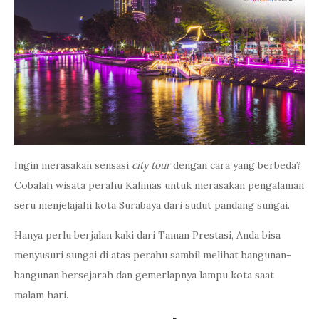
Ingin merasakan sensasi
city tour
dengan cara yang berbeda?
Cobalah wisata perahu Kalimas untuk merasakan pengalaman
seru menjelajahi kota Surabaya dari sudut pandang sungai.
Hanya perlu berjalan kaki dari Taman Prestasi, Anda bisa
menyusuri sungai di atas perahu sambil melihat bangunan-
bangunan bersejarah dan gemerlapnya lampu kota saat
malam hari.