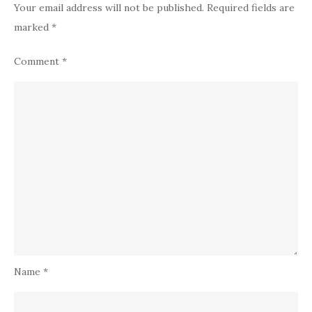
Your email address will not be published.
Required fields are
marked
*
Comment
*
Name
*