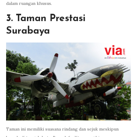
dalam ruangan khusus.
3. Taman Prestasi
Surabaya
Taman ini memiliki suasana rindang dan sejuk meskipun