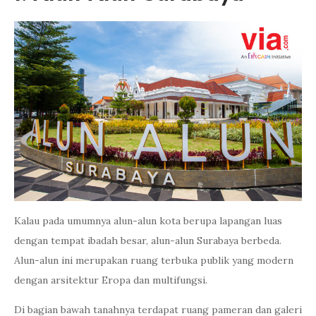
Kalau pada umumnya alun-alun kota berupa lapangan luas
dengan tempat ibadah besar, alun-alun Surabaya berbeda.
Alun-alun ini merupakan ruang terbuka publik yang modern
dengan arsitektur Eropa dan multifungsi.
Di bagian bawah tanahnya terdapat ruang pameran dan galeri