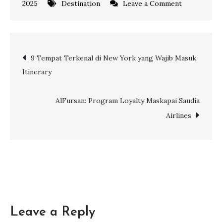
on
2025
Destination
Leave a Comment
7
Tempat
Wisata
Post
9 Tempat Terkenal di New York yang Wajib Masuk
Dekat
Itinerary
Stasiun
navigation
Gubeng
Surabaya
AlFursan: Program Loyalty Maskapai Saudia
yang
Airlines
Menarik
Dikunjungi
Leave a Reply