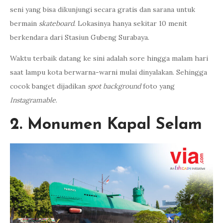
seni yang bisa dikunjungi secara gratis dan sarana untuk
bermain
skateboard
. Lokasinya hanya sekitar 10 menit
berkendara dari Stasiun Gubeng Surabaya.
Waktu terbaik datang ke sini adalah sore hingga malam hari
saat lampu kota berwarna-warni mulai dinyalakan. Sehingga
cocok banget dijadikan
spot
background
foto yang
Instagramable
.
2. Monumen Kapal Selam