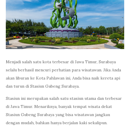
Menjadi salah satu kota terbesar di Jawa Timur, Surabaya
selalu berhasil mencuri perhatian para wisatawan. Jika Anda
akan liburan ke Kota Pahlawan ini, Anda bisa naik kereta api
dan turun di Stasiun Gubeng Surabaya.
Stasiun ini merupakan salah satu stasiun utama dan terbesar
di Jawa Timur. Menariknya, banyak tempat wisata dekat
Stasiun Gubeng Surabaya yang bisa wisatawan jangkau
dengan mudah, bahkan hanya berjalan kaki sekalipun.