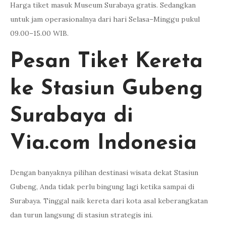
Harga tiket masuk Museum Surabaya gratis. Sedangkan
untuk jam operasionalnya dari hari Selasa–Minggu pukul
09.00–15.00 WIB.
P
esan Tiket Kereta
ke Stasiun Gubeng
Surabaya di
Via.com Indonesia
Dengan banyaknya pilihan destinasi wisata dekat Stasiun
Gubeng, Anda tidak perlu bingung lagi ketika sampai di
Surabaya. Tinggal naik kereta dari kota asal keberangkatan
dan turun langsung di stasiun strategis ini.