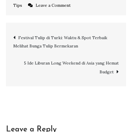
on
Tips
Leave a Comment
7
Kesalahan
Saat
Post
Festival Tulip di Turki: Waktu & Spot Terbaik
Naik
Melihat Bunga Tulip Bermekaran
Pesawat
navigation
yang
Sering
5 Ide Liburan Long Weekend di Asia yang Hemat
Dilakukan
Budget
Leave a Reply