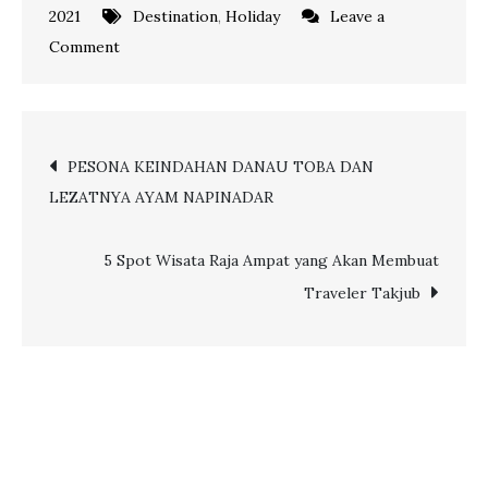
2021
Destination
,
Holiday
Leave a
on
Comment
7
DIVING
SPOT
Post
PESONA KEINDAHAN DANAU TOBA DAN
TERBAIK
LEZATNYA AYAM NAPINADAR
DI
navigation
INDONESIA
5 Spot Wisata Raja Ampat yang Akan Membuat
Traveler Takjub