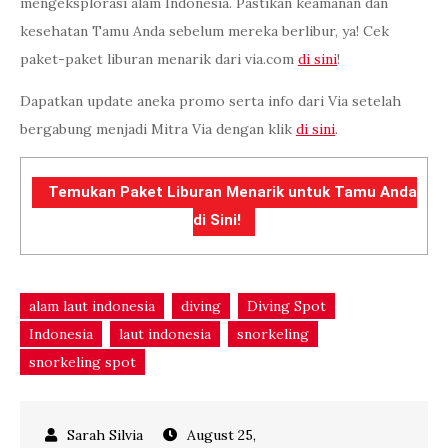
mengeksplorasi alam Indonesia. Pastikan keamanan dan
kesehatan Tamu Anda sebelum mereka berlibur, ya! Cek
paket-paket liburan menarik dari via.com
di sini
!
Dapatkan update aneka promo serta info dari Via setelah
bergabung menjadi Mitra Via dengan klik
di sini
.
Temukan Paket Liburan Menarik untuk Tamu Anda
di Sini!
alam laut indonesia
diving
Diving Spot
Indonesia
laut indonesia
snorkeling
snorkeling spot
August 25,