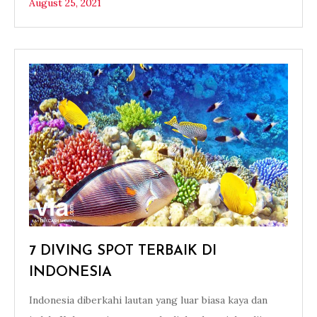
August 25, 2021
7 DIVING SPOT TERBAIK DI
INDONESIA
Indonesia diberkahi lautan yang luar biasa kaya dan