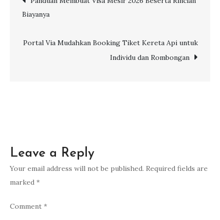
Panduan Membuat Visa Mesir 2026 Beserta Rincian
Turki
Biayanya
yang
navigation
Wajib
Masuk
Portal Via Mudahkan Booking Tiket Kereta Api untuk
List
Individu dan Rombongan
Perjalanan
Leave a Reply
Your email address will not be published.
Required fields are
marked
*
Comment
*