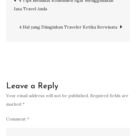
4 Tips Memikat Konsumen Agar Menggunakan
Saat
Jasa Travel Anda
Memilih
navigation
Penginapan
4 Hal yang Diinginkan Traveler Ketika Berwisata
Leave a Reply
Your email address will not be published.
Required fields are
marked
*
Comment
*