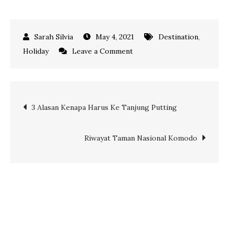
May 4, 2021
Destination
,
on
Holiday
Leave a Comment
4
Fakta
Menarik
Post
3 Alasan Kenapa Harus Ke Tanjung Putting
Tentang
Blue
navigation
Mosque,
Riwayat Taman Nasional Komodo
Masjid
Cantik
yang
Sayang
Dilewatkan