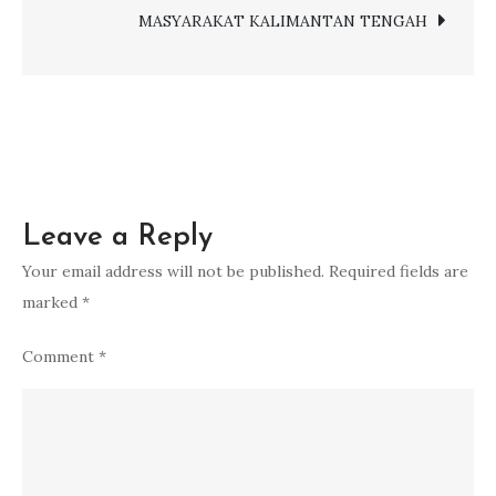
Batam
MASYARAKAT KALIMANTAN TENGAH
Leave a Reply
Your email address will not be published.
Required fields are
marked
*
Comment
*