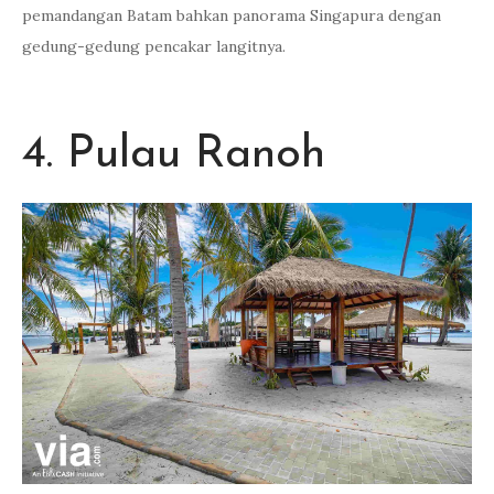
pemandangan Batam bahkan panorama Singapura dengan
gedung-gedung pencakar langitnya.
4. Pulau Ranoh