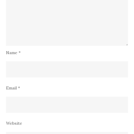
Name
*
Email
*
Website