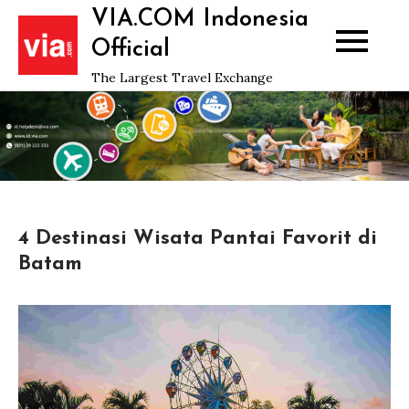
Skip
VIA.COM Indonesia
to
Official
content
The Largest Travel Exchange
4 Destinasi Wisata Pantai Favorit di
Batam