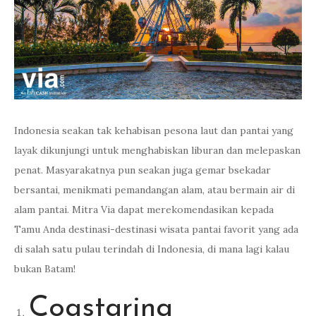
Indonesia seakan tak kehabisan pesona laut dan pantai yang
layak dikunjungi untuk menghabiskan liburan dan melepaskan
penat. Masyarakatnya pun seakan juga gemar bsekadar
bersantai, menikmati pemandangan alam, atau bermain air di
alam pantai. Mitra Via dapat merekomendasikan kepada
Tamu Anda destinasi-destinasi wisata pantai favorit yang ada
di salah satu pulau terindah di Indonesia, di mana lagi kalau
bukan Batam!
Coastarina