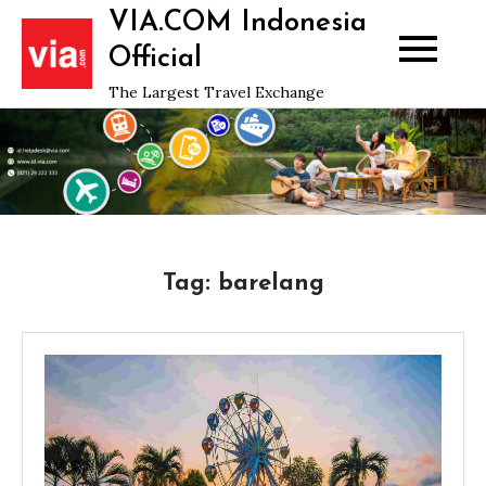
Skip
VIA.COM Indonesia
to
Official
content
The Largest Travel Exchange
Tag:
barelang