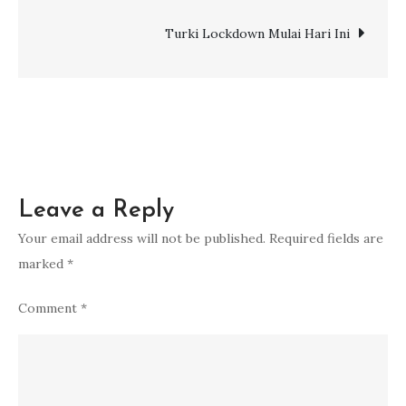
Tengah
navigation
Temani
Turki Lockdown Mulai Hari Ini
Perjalanan
ke
Tanjung
Puting
Leave a Reply
Your email address will not be published.
Required fields are
marked
*
Comment
*