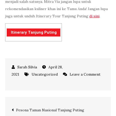
menjadi salah satunya. Mitra Via jangan lupa untuk
rekomendasikan kuliner khas ini ke Tamu Anda! Jangan lupa
juga untuk unduh Itinerary Tour Tanjung Puting
di sini
.
Itinerary Tanjung Puting
April 28,
2021
Uncategorized
Leave a Comment
on
Wadi,
Olahan
Kuliner
Post
Pesona Taman Nasional Tanjung Puting
Kalimantan