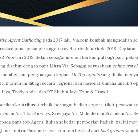
sive Agent
Gathering
pada 2017 lalu, Via.com kembali mengadakan a
esiasi pencapaian para agen travel terbaik periode 2018. Kegiata
28 Februari 2019. Selain sebagai momen berkumpul bagi para pelaku 
ang disebut dengan para Mitra Via. Sebagai perusahaan
online trave
li memberikan penghargaan kepada 15
Top Agents
yang dinilai meny
ntuk tahun ini dibagi secara regional dan nasional, dimana untuk T
Jaya, Teddy Andri, dan PT Shahin Jaya Tour & Travel.
erikan kontribusi terbaik, berbagai hadiah seperti tiket pesawat t
 Oman Air, Thai Airways, Sriwijaya Air, Malindo dan Srilankan Air. B
epada para top Agent. Bukan sekedar pemberian hadiah, hal ini me
i para mitra. Para mitra via.com pun berasal dari
background
yang 