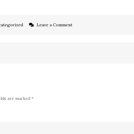
on
ategorized
Leave a Comment
Via.com
Agent
Awarding
Night
&
Gala
Dinner
2019:
elds are marked
*
Pemberian
Apresiasi
bagi
Partner
Bisnis