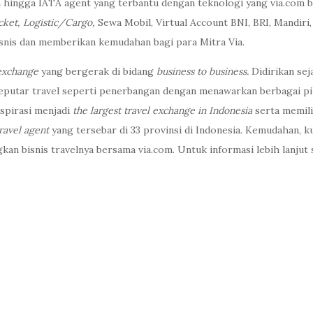
 hingga IATA agent yang terbantu dengan teknologi yang via.com b
icket, Logistic/Cargo,
Sewa Mobil, Virtual Account BNI, BRI, Mandir
isnis dan memberikan kemudahan bagi para Mitra Via.
 exchange
yang bergerak di bidang
business to business.
Didirikan sej
seputar travel seperti penerbangan dengan menawarkan berbagai pil
aspirasi menjadi
the largest travel exchange in Indonesia
serta memili
ravel agent
yang tersebar di 33 provinsi di Indonesia. Kemudahan, ku
bisnis travelnya bersama via.com. Untuk informasi lebih lanjut s