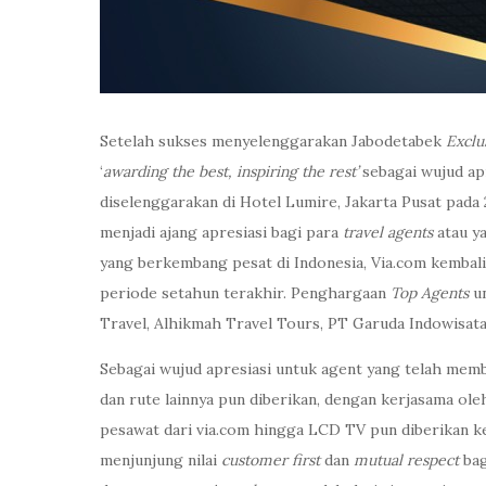
Setelah sukses menyelenggarakan Jabodetabek
Exclu
‘
awarding the best, inspiring the rest’
sebagai wujud apr
diselenggarakan di Hotel Lumire, Jakarta Pusat pada 
menjadi ajang apresiasi bagi para
travel agents
atau y
yang berkembang pesat di Indonesia, Via.com kemba
periode setahun terakhir. Penghargaan
Top Agents
u
Travel, Alhikmah Travel Tours, PT Garuda Indowisata 
Sebagai wujud apresiasi untuk agent yang telah memb
dan rute lainnya pun diberikan, dengan kerjasama oleh
pesawat dari via.com hingga LCD TV pun diberikan k
menjunjung nilai
customer first
dan
mutual respect
bag