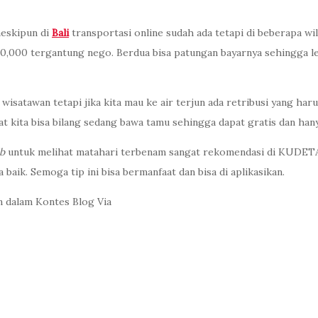
meskipun di
Bali
transportasi online sudah ada tetapi di beberapa wi
60,000 tergantung nego. Berdua bisa patungan bayarnya sehingga l
 wisatawan tetapi jika kita mau ke air terjun ada retribusi yang har
t kita bisa bilang sedang bawa tamu sehingga dapat gratis dan han
ub
untuk melihat matahari terbenam sangat rekomendasi di KUDETA 
baik. Semoga tip ini bisa bermanfaat dan bisa di aplikasikan.
an dalam Kontes Blog Via