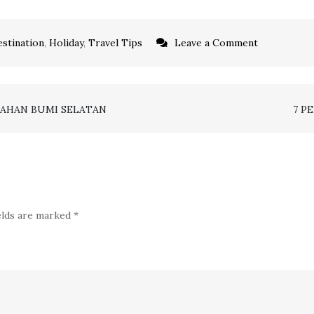
on
stination
,
Holiday
,
Travel Tips
Leave a Comment
TIPS
LIBURAN
MURAH
LAHAN BUMI SELATAN
7 P
DI
BALI
elds are marked
*