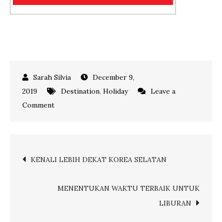
December 9,
2019
Destination
,
Holiday
Leave a
on
Comment
TERBANG
KE
AUSTRALIA
Post
KENALI LEBIH DEKAT KOREA SELATAN
JANGAN
LEWATKAN
navigation
DESTINASI
MENENTUKAN WAKTU TERBAIK UNTUK
INI
LIBURAN