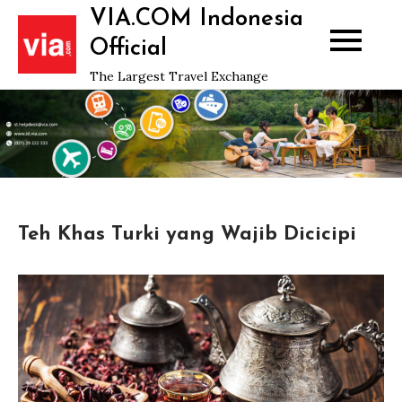
Skip
VIA.COM Indonesia
to
Official
content
The Largest Travel Exchange
Teh Khas Turki yang Wajib Dicicipi