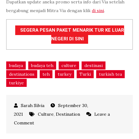
Dapatkan update aneka promo serta info dari Via setelah
bergabung menjadi Mitra Via dengan klik
di sini
.
SEGERA PESAN PAKET MENARIK TUR KE LUAR
NEGERI DI SINI
budaya
budaya teh
culture
destinasi
destinations
teh
turkey
Turki
turkish tea
turkiye
September 30,
2021
Culture
,
Destination
Leave a
on
Comment
Teh