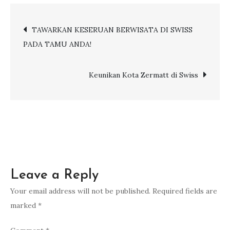
Khas
Turki
Post
TAWARKAN KESERUAN BERWISATA DI SWISS
yang
PADA TAMU ANDA!
Wajib
navigation
Dicicipi
Keunikan Kota Zermatt di Swiss
Leave a Reply
Your email address will not be published.
Required fields are
marked
*