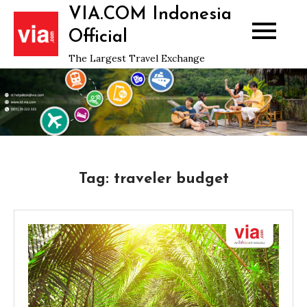
Skip
VIA.COM Indonesia
to
Official
content
The Largest Travel Exchange
Tag:
traveler budget