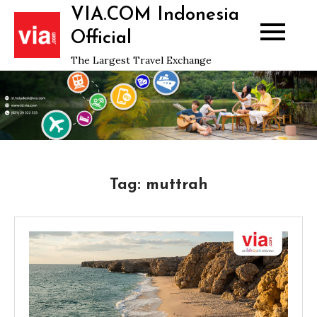
Skip
VIA.COM Indonesia
to
Official
content
The Largest Travel Exchange
Tag:
muttrah