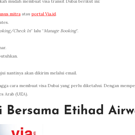
kah mudah membuat visa transit Dubai berikut ini:
usus mitra
atau
portal Via.id
.
tes.
oking/Check In
” lalu “
Manage Booking
”.
nar.
butuhkan.
jui nantinya akan dikirim melalui email.
ngga cara membuat visa Dubai yang perlu diketahui. Dengan mempers
es Arab (UEA).
i Bersama Etihad Airw