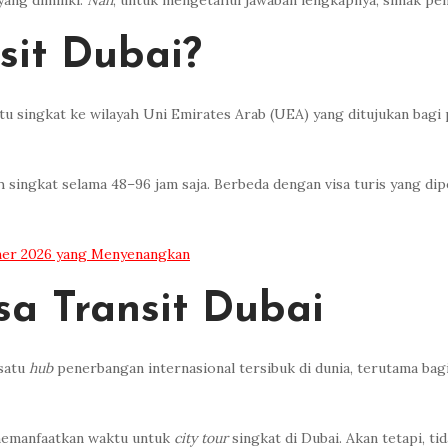
ang dimiliki.
Nah
, untuk mengetahui jawaban lengkapnya, simak pem
sit Dubai?
ktu singkat ke wilayah Uni Emirates Arab (UEA) yang ditujukan bag
 singkat selama 48–96 jam saja. Berbeda dengan visa turis yang di
mer 2026 yang Menyenangkan
a Transit Dubai
 satu
hub
penerbangan internasional tersibuk di dunia, terutama b
 memanfaatkan waktu untuk
city tour
singkat di Dubai. Akan tetapi, t