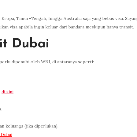
i Eropa, Timur–Tengah, hingga Australia saja yang bebas visa. Saya
kan visa apabila ingin keluar dari bandara meskipun hanya transit.
it Dubai
erlu dipenuhi oleh WNI, di antaranya seperti:
m
di sini
.
s.
 keluarga (jika diperlukan).
 Dubai