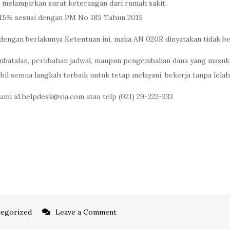
elampirkan surat keterangan dari rumah sakit.
a 15% sesuai dengan PM No 185 Tahun 2015
 dengan berlakunya Ketentuan ini, maka AN 020R dinyatakan tidak be
mbatalan, perubahan jadwal, maupun pengembalian dana yang masuk m
l semua langkah terbaik untuk tetap melayani, bekerja tanpa lelah
kami id.helpdesk@via.com atau telp (021) 29-222-333
on
egorized
Leave a Comment
SRIWIJAYA