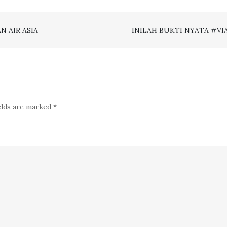
AIR
GROUP:
 AIR ASIA
INILAH BUKTI NYATA #VI
COVID-
19
POLICIES
2.0
elds are marked
*