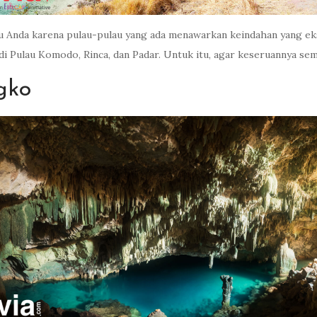
amu Anda karena pulau-pulau yang ada menawarkan keindahan yang 
i di Pulau Komodo, Rinca, dan Padar. Untuk itu, agar keseruannya 
gko