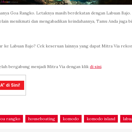
amanya Goa Rangko. Letaknya masih berdekatan dengan Labuan Bajo. 
elain menikmati dan mengabadikan keindahannya, Tamu Anda juga bi
r ke Labuan Bajo? Cek keseruan lainnya yang dapat Mitra Via rek
elah bergabung menjadi Mitra Via dengan klik
di sini
.
” di Sini!
oa rangko
houseboating
komodo
komodo island
labu