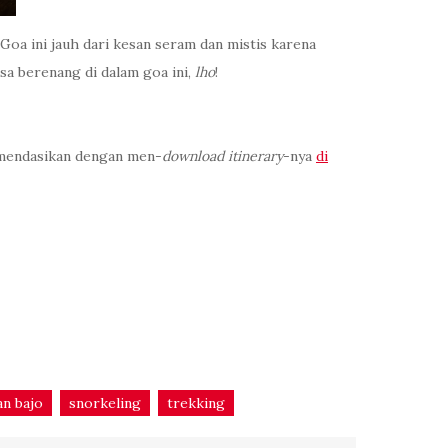
Goa ini jauh dari kesan seram dan mistis karena
sa berenang di dalam goa ini,
lho
!
omendasikan dengan men-
download itinerary
-nya
di
an bajo
snorkeling
trekking