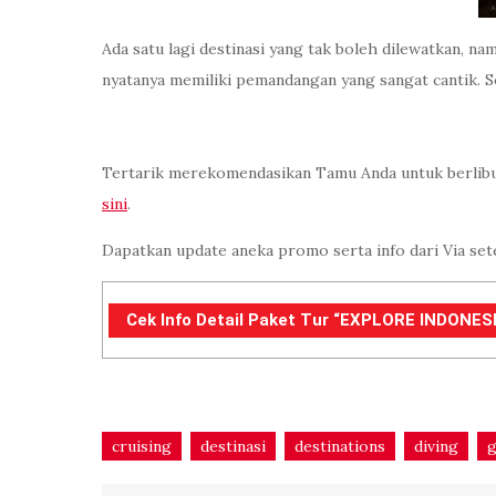
Ada satu lagi destinasi yang tak boleh dilewatkan, n
nyatanya memiliki pemandangan yang sangat cantik. S
Tertarik merekomendasikan Tamu Anda untuk berlibu
sini
.
Dapatkan update aneka promo serta info dari Via set
Cek Info Detail Paket Tur “EXPLORE INDONESIA
cruising
destinasi
destinations
diving
g