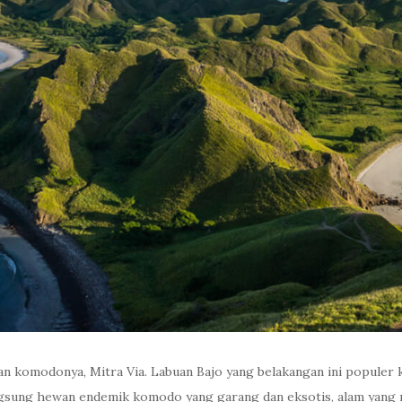
an komodonya, Mitra Via. Labuan Bajo yang belakangan ini populer
angsung hewan endemik komodo yang garang dan eksotis, alam yang me