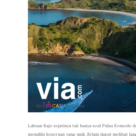
Labuan Bajo sejatinya tak hanya soal Pulau Komodo d
memiliki keseruan yang unik. Selain dapat melihat l