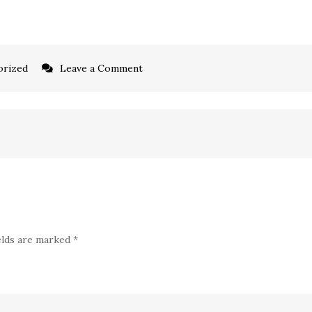
on
orized
Leave a Comment
Satutours
Travel
Grows
with
Via
elds are marked
*