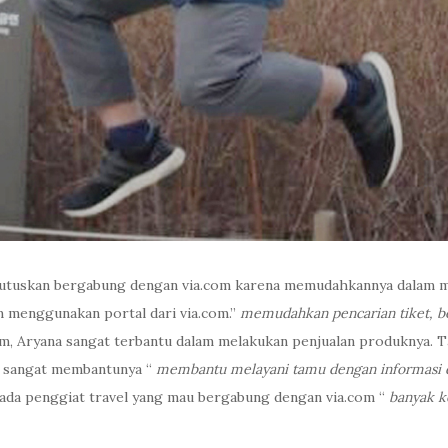
emutuskan bergabung dengan via.com karena memudahkannya dalam m
m menggunakan portal dari via.com.”
memudahkan pencarian tiket, b
m, Aryana sangat terbantu dalam melakukan penjualan produknya. 
m sangat membantunya “
membantu melayani tamu dengan informasi di
ada penggiat travel yang mau bergabung dengan via.com “
banyak k