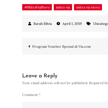
#MitraViaStory
mitra via
mitra via story
April 1, 2019
Uncateg
Post
Program Voucher Spesial di Via.com
navigation
Leave a Reply
Your email address will not be published.
Required fi
Comment
*