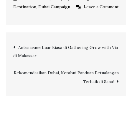
Destination
,
Dubai Campaign
Leave a Comment
on
Rekomendasikan
ke
Tamu
Post
Antusiasme Luar Biasa di Gathering Grow with Via
Anda:
di Makassar
7
navigation
Aktivitas
Terbaik
Rekomendasikan Dubai, Ketahui Panduan Petualangan
di
Terbaik di Sana!
Gurun
Dubai