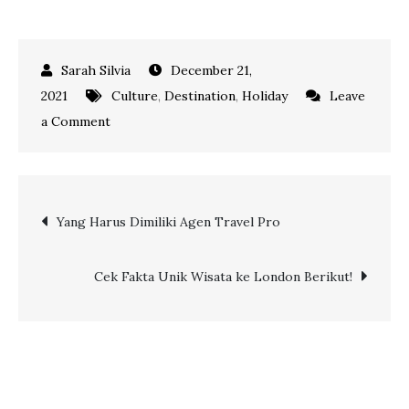
December 21,
2021
Culture
,
Destination
,
Holiday
Leave
on
a Comment
Rekomendasi
Destinasi
dan
Post
Yang Harus Dimiliki Agen Travel Pro
Kegiatan
Seru
navigation
Sambut
Cek Fakta Unik Wisata ke London Berikut!
Libur
Natal
di
Luar
Negeri