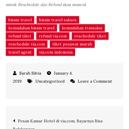
untuk
Reschedule dan Refund
akan muncul.
bisnis travel
bisnis travel sukses
kemudahan bisnis travel
kemudahan transaksi
refund tiket
refund via.com
reschedule tiket
reschedule via.com
tiket pesawat murah
travel agent
via.com indonesia
January 4,
2019
Uncategorized
Leave a Comment
on
Refund
dan
Reschedule
Post
Pesan Kamar Hotel di via.com, Bayarnya Bisa
via.com