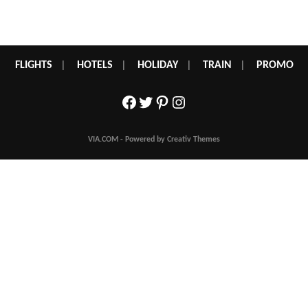
FLIGHTS
|
HOTELS
|
HOLIDAY
|
TRAIN
|
PROMO
Facebook
Twitter
Pinterest
Instagram
VIA.COM - Powered by Creativ Themes