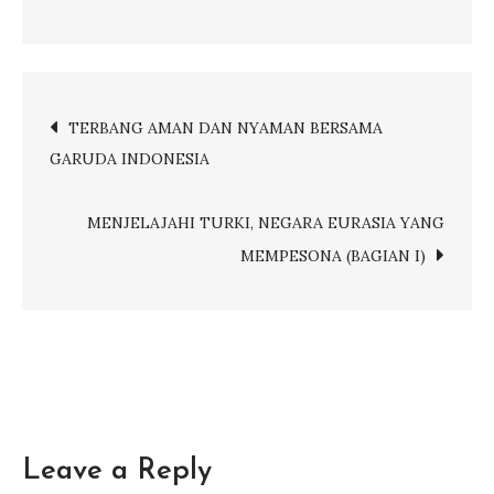
on
QATAR
AIRWAYS
HADIRKAN
Post
TERBANG AMAN DAN NYAMAN BERSAMA
PENGALAMAN
GARUDA INDONESIA
TERBANG
navigation
TANPA
KHAWATIR
MENJELAJAHI TURKI, NEGARA EURASIA YANG
MEMPESONA (BAGIAN I)
Leave a Reply