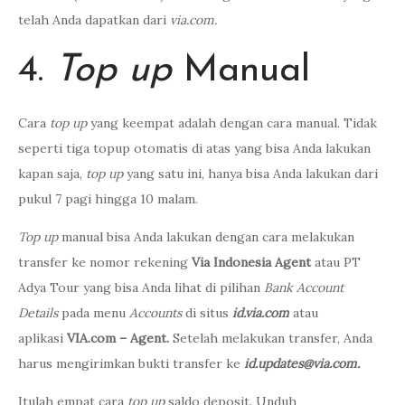
telah Anda dapatkan dari
via.com.
4.
Top up
Manual
Cara
top up
yang keempat adalah dengan cara manual. Tidak
seperti tiga topup otomatis di atas yang bisa Anda lakukan
kapan saja,
top up
yang satu ini, hanya bisa Anda lakukan dari
pukul 7 pagi hingga 10 malam.
Top up
manual bisa Anda lakukan dengan cara melakukan
transfer ke nomor rekening
Via Indonesia Agent
atau PT
Adya Tour yang bisa Anda lihat di pilihan
Bank Account
Details
pada menu
Accounts
di situs
id.via.com
atau
aplikasi
VIA.com – Agent.
Setelah melakukan transfer, Anda
harus mengirimkan bukti transfer ke
id.updates@via.com
.
Itulah empat cara
top up
saldo deposit. Unduh