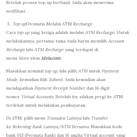
Setelah proses top up berhasil, Anda akan menerima
notifikasi.
Top up
Otomatis Melalui ATM Recharge
Cara
top up
yang ketiga adalah melalui
ATM Recharge
. Untuk
melakukannya, pertama-tama Anda harus memilih
Account
Recharge
lalu
ATM Recharge
yang terdapat di
menu
More
situs
id.via.com
.
Masukkan nominal
top up
, lalu pilih
ATM
untuk
Payment
Mode
, kemudian klik
Submit
. Anda kemudian akan
mendapatkan
Payment Receipt Number
dan 16 digit
nomor
Virtual Accounts
. Setelah itu, silakan pergi ke ATM
terdekat untuk melakukan pembayaran.
Di ATM, pilih menu
Transaksi Lainnya
lalu
Transfer
ke
Rekening Bank Lainnya/ATM Bersama
. Masukkan kode
bank 013 (Permata Bank) dan 16 angka Virtual account yang