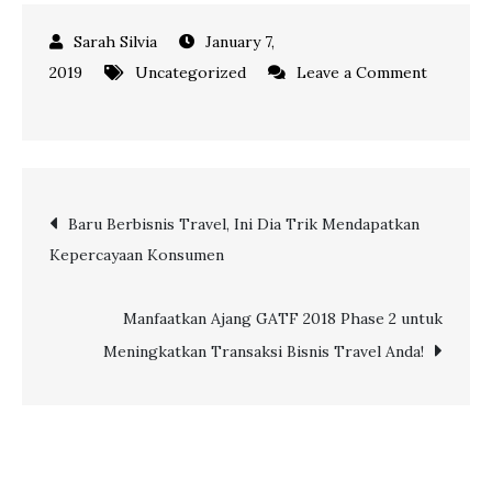
January 7,
2019
Uncategorized
Leave a Comment
on
Mitra
Via,
Ini
Post
Baru Berbisnis Travel, Ini Dia Trik Mendapatkan
Dia
Kepercayaan Konsumen
Langkah-
navigation
langkah
Dalam
Manfaatkan Ajang GATF 2018 Phase 2 untuk
Melakukan
Meningkatkan Transaksi Bisnis Travel Anda!
Top
Up
Saldo
Deposit