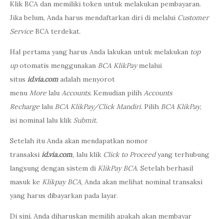
Klik BCA dan memiliki token untuk melakukan pembayaran.
Jika belum, Anda harus mendaftarkan diri di melalui
Customer
Service
BCA terdekat.
Hal pertama yang harus Anda lakukan untuk melakukan
top
up
otomatis menggunakan
BCA KlikPay
melalui
situs
id.via.com
adalah menyorot
menu
More
lalu
Accounts.
Kemudian pilih
Accounts
Recharge
lalu
BCA KlikPay/Click Mandiri
. Pilih
BCA KlikPay
,
isi nominal lalu klik
Submit.
Setelah itu Anda akan mendapatkan nomor
transaksi
id.via.com
,
lalu klik
Click to Proceed
yang terhubung
langsung dengan sistem di
KlikPay BCA
. Setelah berhasil
masuk ke
Klikpay BCA
, Anda akan melihat nominal transaksi
yang harus dibayarkan pada layar.
Di sini, Anda diharuskan memilih apakah akan membayar