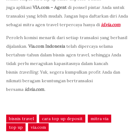
juga
aplikasi
VIA.com – Agent
di ponsel pintar Anda untuk
transaksi yang lebih mudah. Jangan lupa daftarkan diri Anda
sebagai mitra agen travel terpercaya hanya di
id.via.com
.
Peroleh komisi menarik dari setiap transaksi yang berhasil
dijalankan.
Via.com Indonesia
telah dipercaya selama
bertahun-tahun dalam bisnis agen travel, sehingga Anda
tidak perlu meragukan kapasitasnya dalam kancah
bisnis
travelling.
Yuk, segera kumpulkan profit Anda dan
nikmati beragam keuntungan bertransaksi
bersama
id.via.com.
bisnis travel
cara top up deposit
mitra via
top up
via.com