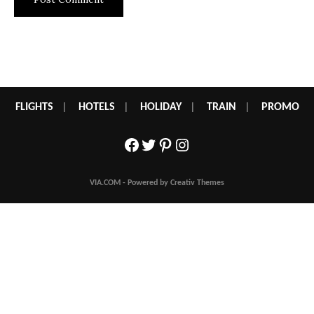
FLIGHTS
|
HOTELS
|
HOLIDAY
|
TRAIN
|
PROMO
Facebook
Twitter
Pinterest
Instagram
VIA.COM - Powered by Creativ Themes