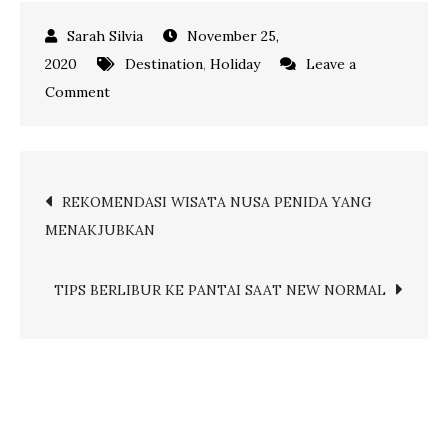
November 25,
2020
Destination
,
Holiday
Leave a
on
Comment
MELIHAT
KEINDAHAN
PULAU
Post
REKOMENDASI WISATA NUSA PENIDA YANG
LENGKUAS
MENAKJUBKAN
BELITUNG
navigation
TIPS BERLIBUR KE PANTAI SAAT NEW NORMAL