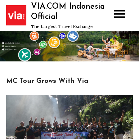
Skip
VIA.COM Indonesia
to
Official
content
The Largest Travel Exchange
MC Tour Grows With Via