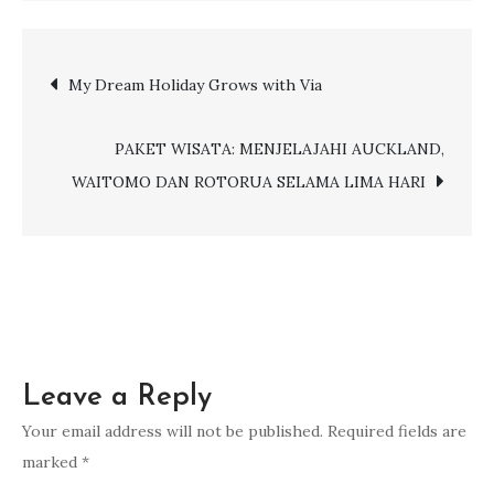
Tour
Grows
Post
My Dream Holiday Grows with Via
With
Via
navigation
PAKET WISATA: MENJELAJAHI AUCKLAND,
WAITOMO DAN ROTORUA SELAMA LIMA HARI
Leave a Reply
Your email address will not be published.
Required fields are
marked
*