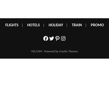
FLIGHTS
|
HOTELS
|
HOLIDAY
|
TRAIN
|
PROMO
Facebook
Twitter
Pinterest
Instagram
VIA.COM - Powered by Creativ Themes