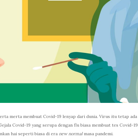
erta merta membuat Covid-19 lenyap dari dunia. Virus itu tetap ada
ala Covid-19 yang serupa dengan flu biasa membuat tes Covid-19 m
kan hai seperti biasa di era
new normal
masa pandemi.