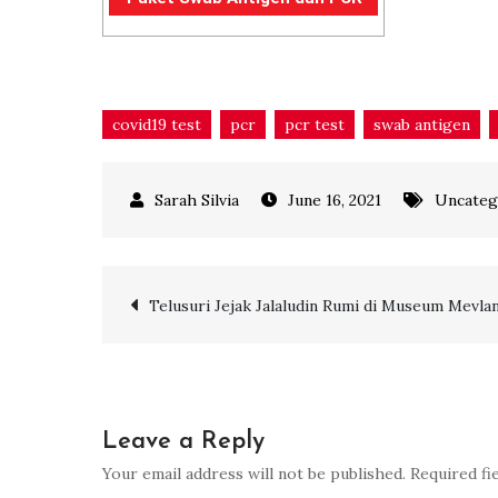
covid19 test
pcr
pcr test
swab antigen
June 16, 2021
Uncateg
Post
Telusuri Jejak Jalaludin Rumi di Museum Mevla
navigation
Leave a Reply
Your email address will not be published.
Required fi