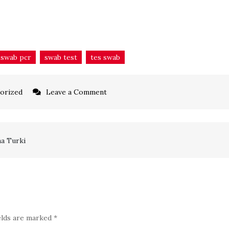
swab pcr
swab test
tes swab
on
orized
Leave a Comment
Layanan
Swab
Antigen
na Turki
dan
Swab
PCR
elds are marked
*