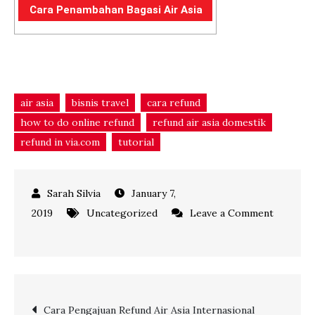
Cara Penambahan Bagasi Air Asia
air asia
bisnis travel
cara refund
how to do online refund
refund air asia domestik
refund in via.com
tutorial
January 7,
2019
Uncategorized
Leave a Comment
on
Langkah-
Langkah
Penambahan
Post
Cara Pengajuan Refund Air Asia Internasional
Bagasi