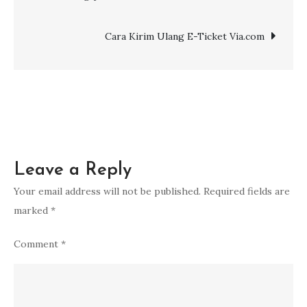
untuk
navigation
Maskapai
Cara Kirim Ulang E-Ticket Via.com
Air
Asia
Leave a Reply
Your email address will not be published.
Required fields are
marked
*
Comment
*