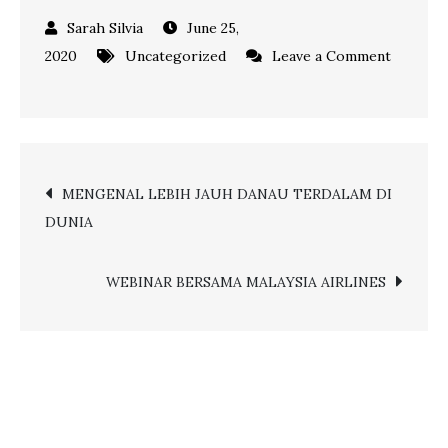
June 25,
2020
Uncategorized
Leave a Comment
on
KIAT-
KIAT
HADAPI
Post
MENGENAL LEBIH JAUH DANAU TERDALAM DI
NEW
DUNIA
NORMAL,
navigation
BAGI
PELAKU
WEBINAR BERSAMA MALAYSIA AIRLINES
USAHA
TRAVEL