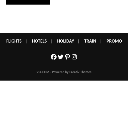
FLIGHTS
|
HOTELS
|
HOLIDAY
|
TRAIN
|
PROMO
Facebook
Twitter
Pinterest
Instagram
VIA.COM - Powered by Creativ Themes