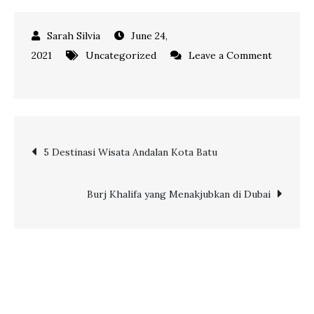
June 24,
2021
Uncategorized
Leave a Comment
on
Keseruan
di
Big
Post
5 Destinasi Wisata Andalan Kota Batu
Red
Adventure
navigation
Dubai
Burj Khalifa yang Menakjubkan di Dubai