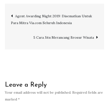
Keinginan
Para
Post
Agent Awarding Night 2019: Disematkan Untuk
Konsumen
Para Mitra Via.com Seluruh Indonesia
Jika
navigation
Ingin
Menambah
5 Cara Jitu Merancang Brosur Wisata
Pemasukan
Agent
Travel
Leave a Reply
Your email address will not be published.
Required fields are
marked
*