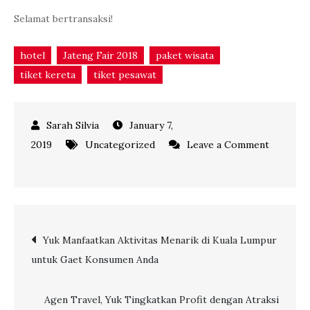
Selamat bertransaksi!
hotel
Jateng Fair 2018
paket wisata
tiket kereta
tiket pesawat
January 7,
2019
Uncategorized
Leave a Comment
on
Jateng
Fair
2018
Post
Yuk Manfaatkan Aktivitas Menarik di Kuala Lumpur
Kembali
untuk Gaet Konsumen Anda
Digelar,
navigation
Manfaatkan
Peluang
Agen Travel, Yuk Tingkatkan Profit dengan Atraksi