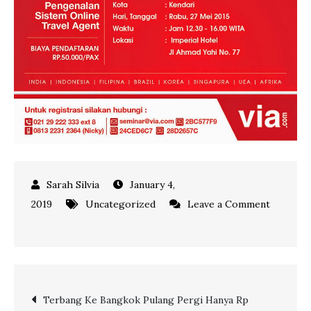
January 4,
2019
Uncategorized
Leave a Comment
on
Jaringan
Travel
Terbesar
Post
Terbang Ke Bangkok Pulang Pergi Hanya Rp
di