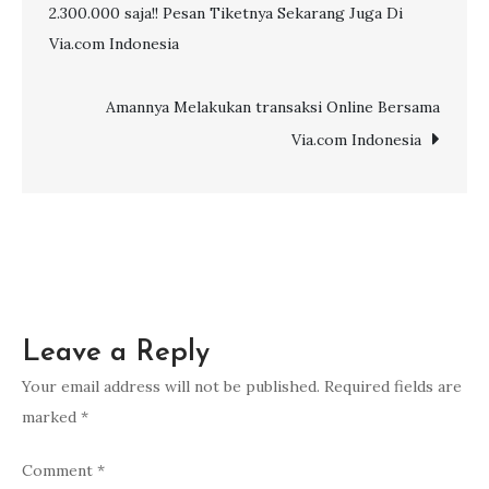
2.300.000 saja!! Pesan Tiketnya Sekarang Juga Di
Asia
navigation
Via.com Indonesia
Akan
Memberi
Pelatihan
Amannya Melakukan transaksi Online Bersama
di
Via.com Indonesia
Kota
Kendari,
27
Mei
2015
Leave a Reply
Your email address will not be published.
Required fields are
marked
*
Comment
*