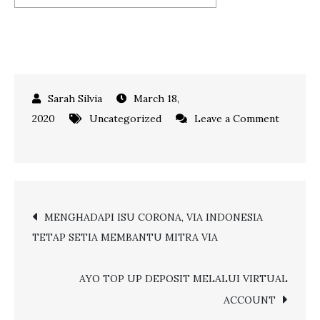
March 18,
2020
Uncategorized
Leave a Comment
on
INILAH
BENTUK
KOMITMEN
Post
MENGHADAPI ISU CORONA, VIA INDONESIA
VIA
TETAP SETIA MEMBANTU MITRA VIA
INDONESIA
navigation
UNTUK
MITRA
AYO TOP UP DEPOSIT MELALUI VIRTUAL
VIA
ACCOUNT